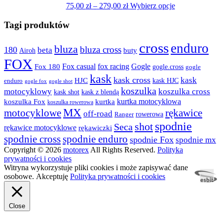
wybrać
Zakres
Ten
75,00
zł
–
279,00
zł
Wybierz opcje
na
cen:
produkt
stronie
od
ma
Tagi produktów
produktu
75,00 zł
wiele
do
wariantów.
cross
enduro
bluza
bluza cross
180
beta
279,00 zł
Opcje
buty
Airoh
można
FOX
fox racing
Fox casual
Gogle
Fox 180
gogle.cross
wybrać
gogle
na
kask
kask cross
kask
HJC
kask HJC
enduro
gogle shot
gogle fox
stronie
koszulka
motocyklowy
koszulka cross
kask shot
kask z blendą
produktu
kurtka motocyklowa
koszulka Fox
kurtka
koszulka rowerowa
MX
rękawice
motocyklowe
off-road
rowerowa
Ranger
spodnie
shot
Seca
rękawice motocyklowe
rękawiczki
spodnie cross
spodnie enduro
spodnie Fox
spodnie mx
Copyright © 2026
motorex
All Rights Reserved.
Polityka
prywatności i cookies
Witryna wykorzystuje pliki cookies i może zapisywać dane
osobowe.
Akceptuję
Polityka prywatności i cookies
Close