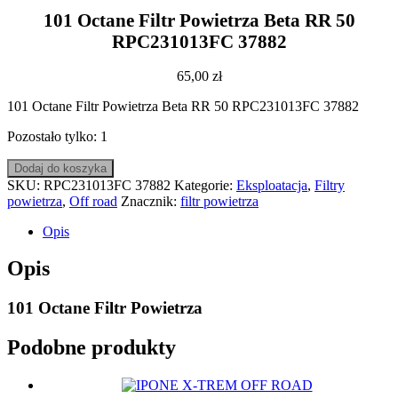
101 Octane Filtr Powietrza Beta RR 50
RPC231013FC 37882
65,00
zł
101 Octane Filtr Powietrza Beta RR 50 RPC231013FC 37882
Pozostało tylko: 1
ilość
Dodaj do koszyka
101
SKU:
RPC231013FC 37882
Kategorie:
Eksploatacja
,
Filtry
Octane
powietrza
,
Off road
Znacznik:
filtr powietrza
Filtr
Powietrza
Opis
Beta
RR
Opis
50
RPC231013FC
101 Octane Filtr Powietrza
37882
Podobne produkty