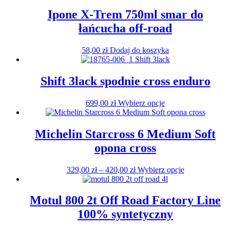
Ipone X-Trem 750ml smar do
łańcucha off-road
58,00
zł
Dodaj do koszyka
Shift 3lack spodnie cross enduro
Ten
699,00
zł
Wybierz opcje
produkt
ma
wiele
Michelin Starcross 6 Medium Soft
wariantów.
opona cross
Opcje
można
wybrać
Zakres
Ten
329,00
zł
–
420,00
zł
Wybierz opcje
na
cen:
produkt
stronie
od
ma
produktu
329,00 zł
wiele
Motul 800 2t Off Road Factory Line
do
wariantów.
100% syntetyczny
420,00 zł
Opcje
można