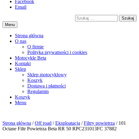
Przejdź
Facebook
motorex
akcesoria motocyklowe
to
Email
treści
Szukaj
Menu
Strona główna
O nas
O firmie
Polityka prywatności i cookies
Motocykle Beta
Kontakt
Sklep
Sklep motocyklowy
Koszyk
Dostawa i płatności
Regulamin
Menu
Strona główna
/
Off road
/
Eksploatacja
/
Filtry powietrza
/ 101
Octane Filtr Powietrza Beta RR 50 RPC231013FC 37882