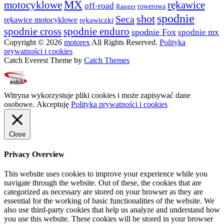
MX
rękawice
motocyklowe
off-road
rowerowa
Ranger
spodnie
shot
Seca
rękawice motocyklowe
rękawiczki
spodnie cross
spodnie enduro
spodnie Fox
spodnie mx
Copyright © 2026
motorex
All Rights Reserved.
Polityka
prywatności i cookies
Catch Everest Theme by
Catch Themes
Witryna wykorzystuje pliki cookies i może zapisywać dane
osobowe.
Akceptuję
Polityka prywatności i cookies
Close
Privacy Overview
This website uses cookies to improve your experience while you
navigate through the website. Out of these, the cookies that are
categorized as necessary are stored on your browser as they are
essential for the working of basic functionalities of the website. We
also use third-party cookies that help us analyze and understand how
you use this website. These cookies will be stored in your browser