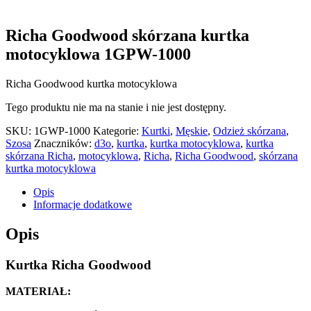
Richa Goodwood skórzana kurtka
motocyklowa 1GPW-1000
Richa Goodwood kurtka motocyklowa
Tego produktu nie ma na stanie i nie jest dostępny.
SKU:
1GWP-1000
Kategorie:
Kurtki
,
Męskie
,
Odzież skórzana
,
Szosa
Znaczników:
d3o
,
kurtka
,
kurtka motocyklowa
,
kurtka
skórzana Richa
,
motocyklowa
,
Richa
,
Richa Goodwood
,
skórzana
kurtka motocyklowa
Opis
Informacje dodatkowe
Opis
Kurtka Richa Goodwood
MATERIAŁ: