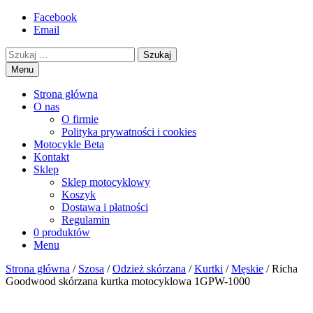
Przejdź
Facebook
motorex
akcesoria motocyklowe
to
Email
treści
Szukaj
Menu
Strona główna
O nas
O firmie
Polityka prywatności i cookies
Motocykle Beta
Kontakt
Sklep
Sklep motocyklowy
Koszyk
Dostawa i płatności
Regulamin
0 produktów
Menu
Strona główna
/
Szosa
/
Odzież skórzana
/
Kurtki
/
Męskie
/ Richa
Goodwood skórzana kurtka motocyklowa 1GPW-1000