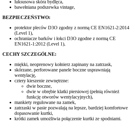
luksusowa skóra bydlęca,
bawełniana podszewka vintage,
BEZPIECZEŃSTWO:
protektor pleców D3O zgodny z normą CE EN1621-2:2014
(Level 1),
ochraniacze barków i łokci D3O zgodne z normą CE
EN1621-1:2012 (Level 1),
CECHY SZCZEGÓLNE:
miękki, neoprenowy kołnierz zapinany na zatrzask,
skórzane, perforowane panele boczne usprawniają
wentylację,
cztery kieszenie zewnętrzne:
dwie boczne,
dwie w obrębie klatki piersiowej (pełnią również
funkcję otworów wentylacyjnych),
mankiety regulowane na zamek,
zatrzaski w pasie pozwalają na lepsze, bardziej komfortowe
dopasowanie kurtki,
krótki zamek umożliwia połączenie kurtki ze spodniami.