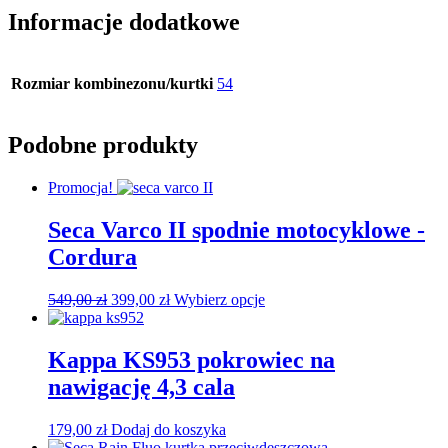
Informacje dodatkowe
Rozmiar kombinezonu/kurtki
54
Podobne produkty
Promocja!
Seca Varco II spodnie motocyklowe -
Cordura
Pierwotna
Aktualna
Ten
549,00
zł
399,00
zł
Wybierz opcje
cena
cena
produkt
wynosiła:
wynosi:
ma
549,00 zł.
399,00 zł.
wiele
Kappa KS953 pokrowiec na
wariantów.
nawigację 4,3 cala
Opcje
można
wybrać
179,00
zł
Dodaj do koszyka
na