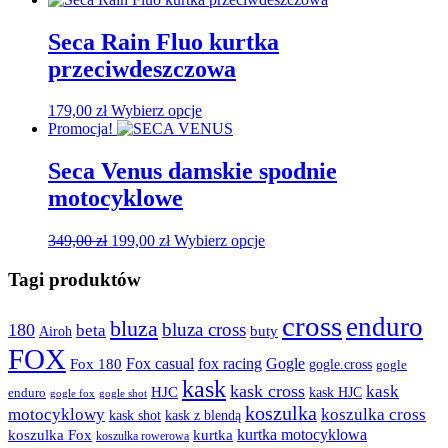
stronie
produktu
Seca Rain Fluo kurtka
przeciwdeszczowa
Ten
179,00
zł
Wybierz opcje
produkt
Promocja!
ma
wiele
Seca Venus damskie spodnie
wariantów.
motocyklowe
Opcje
można
wybrać
Pierwotna
Aktualna
Ten
349,00
zł
199,00
zł
Wybierz opcje
na
cena
cena
produkt
stronie
wynosiła:
wynosi:
ma
Tagi produktów
produktu
349,00 zł.
199,00 zł.
wiele
wariantów.
cross
enduro
bluza
bluza cross
180
beta
Opcje
buty
Airoh
można
FOX
fox racing
Fox casual
Gogle
Fox 180
gogle.cross
wybrać
gogle
na
kask
kask cross
kask
HJC
kask HJC
enduro
gogle shot
gogle fox
stronie
koszulka
motocyklowy
koszulka cross
kask shot
kask z blendą
produktu
kurtka motocyklowa
koszulka Fox
kurtka
koszulka rowerowa