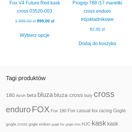
Opcje
można
Fox V4 Future Red kask
Progrip 788 /17 manetki
można
wybrać
cross 03520-003
cross enduro
wybrać
na
trójskładnikowe
Pierwotna
Aktualna
1 999,00
zł
999,00
zł
na
stronie
cena
cena
82,00
zł
Ten
stronie
produktu
wynosiła:
wynosi:
Wybierz opcje
produkt
1
999,00 zł.
produktu
Dodaj do koszyka
ma
999,00 zł.
wiele
wariantów.
Opcje
Tagi produktów
można
wybrać
cross
bluza
180
bluza cross
beta
Airoh
buty
na
stronie
FOX
enduro
Fox casual
fox racing
Fox 180
Gogle
produktu
kask
kask
HJC
gogle.cross
gogle enduro
gogle fox
gogle shot