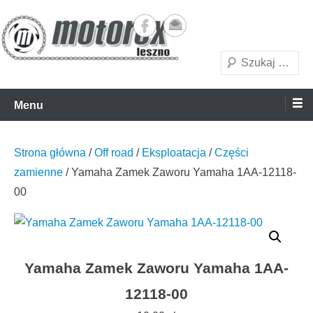
akcesoria motocyklowe
motorex
to
treści
Szukaj
Menu
Strona główna
/
Off road
/
Eksploatacja
/
Części
zamienne
/ Yamaha Zamek Zaworu Yamaha 1AA-12118-
00
Yamaha Zamek Zaworu Yamaha 1AA-
12118-00