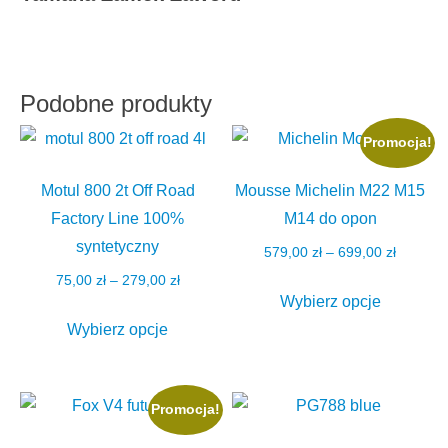
Podobne produkty
Promocja!
Motul 800 2t Off Road
Mousse Michelin M22 M15
Factory Line 100%
M14 do opon
syntetyczny
Zakres
579,00
zł
–
699,00
zł
cen:
Zakres
75,00
zł
–
279,00
zł
Ten
od
Wybierz opcje
cen:
Ten
produkt
579,00 z
od
Wybierz opcje
produkt
ma
do
75,00 zł
ma
wiele
699,00 z
do
wiele
wariantów
279,00 zł
Promocja!
wariantów.
Opcje