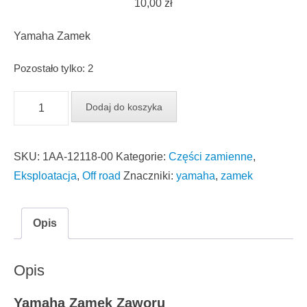
10,00
zł
Yamaha Zamek
Pozostało tylko: 2
ilość
Dodaj do koszyka
Yamaha
Zamek
SKU:
1AA-12118-00
Kategorie:
Części zamienne
,
Zaworu
Eksploatacja
,
Off road
Znaczniki:
yamaha
,
zamek
Yamaha
1AA-
12118-
Opis
00
Opis
Yamaha Zamek Zaworu