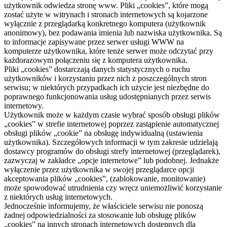
użytkownik odwiedza stronę www. Pliki „cookies”, które mogą
zostać użyte w witrynach i stronach internetowych są kojarzone
wyłącznie z przeglądarką konkretnego komputera (użytkownik
anonimowy), bez podawania imienia lub nazwiska użytkownika. Są
to informacje zapisywane przez serwer usługi WWW na
komputerze użytkownika, które tenże serwer może odczytać przy
każdorazowym połączeniu się z komputera użytkownika.
Pliki „cookies” dostarczają danych statystycznych o ruchu
użytkowników i korzystaniu przez nich z poszczególnych stron
serwisu; w niektórych przypadkach ich użycie jest niezbędne do
poprawnego funkcjonowania usług udostępnianych przez serwis
internetowy.
Użytkownik może w każdym czasie wybrać sposób obsługi plików
„cookies” w strefie internetowej poprzez zastąpienie automatycznej
obsługi plików „cookie” na obsługę indywidualną (ustawienia
użytkownika). Szczegółowych informacji w tym zakresie udzielają
dostawcy programów do obsługi strefy internetowej (przeglądarek),
zazwyczaj w zakładce „opcje internetowe” lub podobnej. Jednakże
wyłączenie przez użytkownika w swojej przeglądarce opcji
akceptowania plików „cookies”, (zablokowanie, monitowanie)
może spowodować utrudnienia czy wręcz uniemożliwić korzystanie
z niektórych usług internetowych.
Jednocześnie informujemy, że właściciele serwisu nie ponoszą
żadnej odpowiedzialności za stosowanie lub obsługę plików
„cookies” na innych stronach internetowych dostępnych dla