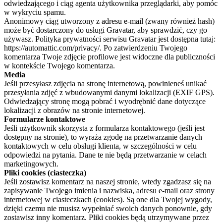
odwiedzającego i ciąg agenta użytkownika przeglądarki, aby pomóc
w wykryciu spamu.
Anonimowy ciąg utworzony z adresu e-mail (zwany również hash)
może być dostarczony do usługi Gravatar, aby sprawdzić, czy go
używasz. Polityka prywatności serwisu Gravatar jest dostępna tutaj:
https://automattic.com/privacy/. Po zatwierdzeniu Twojego
komentarza Twoje zdjęcie profilowe jest widoczne dla publiczności
w kontekście Twojego komentarza.
Media
Jeśli przesyłasz zdjęcia na stronę internetową, powinieneś unikać
przesyłania zdjęć z wbudowanymi danymi lokalizacji (EXIF GPS).
Odwiedzający stronę mogą pobrać i wyodrębnić dane dotyczące
lokalizacji z obrazów na stronie internetowej.
Formularze kontaktowe
Jeśli użytkownik skorzysta z formularza kontaktowego (jeśli jest
dostępny na stronie), to wyraża zgodę na przetwarzanie danych
kontaktowych w celu obsługi klienta, w szczególności w celu
odpowiedzi na pytania. Dane te nie będą przetwarzanie w celach
marketingowych.
Pliki cookies (ciasteczka)
Jeśli zostawisz komentarz na naszej stronie, wtedy zgadzasz się na
zapisywanie Twojego imienia i nazwiska, adresu e-mail oraz strony
internetowej w ciasteczkach (cookies). Są one dla Twojej wygody,
dzięki czemu nie musisz wypełniać swoich danych ponownie, gdy
zostawisz inny komentarz. Pliki cookies będą utrzymywane przez