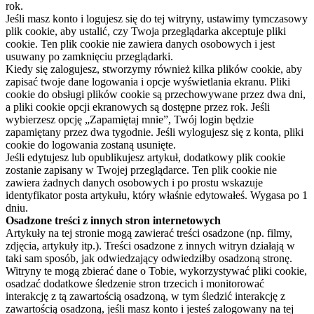
rok.
Jeśli masz konto i logujesz się do tej witryny, ustawimy tymczasowy
plik cookie, aby ustalić, czy Twoja przeglądarka akceptuje pliki
cookie. Ten plik cookie nie zawiera danych osobowych i jest
usuwany po zamknięciu przeglądarki.
Kiedy się zalogujesz, stworzymy również kilka plików cookie, aby
zapisać twoje dane logowania i opcje wyświetlania ekranu. Pliki
cookie do obsługi plików cookie są przechowywane przez dwa dni,
a pliki cookie opcji ekranowych są dostępne przez rok. Jeśli
wybierzesz opcję „Zapamiętaj mnie”, Twój login będzie
zapamiętany przez dwa tygodnie. Jeśli wylogujesz się z konta, pliki
cookie do logowania zostaną usunięte.
Jeśli edytujesz lub opublikujesz artykuł, dodatkowy plik cookie
zostanie zapisany w Twojej przeglądarce. Ten plik cookie nie
zawiera żadnych danych osobowych i po prostu wskazuje
identyfikator posta artykułu, który właśnie edytowałeś. Wygasa po 1
dniu.
Osadzone treści z innych stron internetowych
Artykuły na tej stronie mogą zawierać treści osadzone (np. filmy,
zdjęcia, artykuły itp.). Treści osadzone z innych witryn działają w
taki sam sposób, jak odwiedzający odwiedziłby osadzoną stronę.
Witryny te mogą zbierać dane o Tobie, wykorzystywać pliki cookie,
osadzać dodatkowe śledzenie stron trzecich i monitorować
interakcję z tą zawartością osadzoną, w tym śledzić interakcję z
zawartością osadzoną, jeśli masz konto i jesteś zalogowany na tej