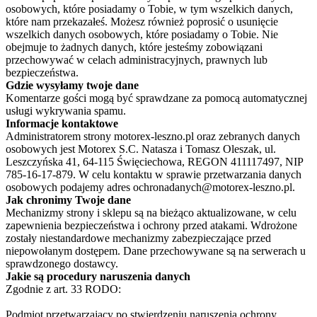
osobowych, które posiadamy o Tobie, w tym wszelkich danych,
które nam przekazałeś. Możesz również poprosić o usunięcie
wszelkich danych osobowych, które posiadamy o Tobie. Nie
obejmuje to żadnych danych, które jesteśmy zobowiązani
przechowywać w celach administracyjnych, prawnych lub
bezpieczeństwa.
Gdzie wysyłamy twoje dane
Komentarze gości mogą być sprawdzane za pomocą automatycznej
usługi wykrywania spamu.
Informacje kontaktowe
Administratorem strony motorex-leszno.pl oraz zebranych danych
osobowych jest Motorex S.C. Natasza i Tomasz Oleszak, ul.
Leszczyńska 41, 64-115 Święciechowa, REGON 411117497, NIP
785-16-17-879. W celu kontaktu w sprawie przetwarzania danych
osobowych podajemy adres ochronadanych@motorex-leszno.pl.
Jak chronimy Twoje dane
Mechanizmy strony i sklepu są na bieżąco aktualizowane, w celu
zapewnienia bezpieczeństwa i ochrony przed atakami. Wdrożone
zostały niestandardowe mechanizmy zabezpieczające przed
niepowołanym dostępem. Dane przechowywane są na serwerach u
sprawdzonego dostawcy.
Jakie są procedury naruszenia danych
Zgodnie z art. 33 RODO:
Podmiot przetwarzający po stwierdzeniu naruszenia ochrony