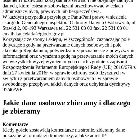
ustaniem możliwości korzystania z serwisu i nie obejmuje żadnych
danych, które jesteśmy zobowiązani przechowywać w celach
administracyjnych, prawnych lub bezpieczeństwa.
W każdym przypadku przysługuje Panu/Pani prawo wniesienia
skargi do Generalnego Inspektora Ochrony Danych Osobowych, ul.
Stawki 2, 00-193 Warszawa tel. 22 531 03 00 fax. 22 531 03 01
email: kancelaria@giodo.gov.pl
Korzystając ze strony i sklepu, w szczególności zaznaczając pole
dotyczące zgody na przetwarzanie danych osobowych i pole
akceptacji Regulaminu, potwierdzam zapoznanie się z powyższymi
informacjami oraz wyrażam zgodę na przetwarzanie moich danych
we wszystkich wyżej wymienionych celach zgodnie z zapisami
Rozporządzenia Parlamentu Europejskiego i Rady (UE) 2016/679 z
dnia 27 kwietnia 2016r. w sprawie ochrony osób fizycznych w
związku z przetwarzaniem danych osobowych i w sprawie
swobodnego przepływu takich danych oraz uchylenia dyrektywy
95/46/WE
Jakie dane osobowe zbieramy i dlaczego
je zbieramy
Komentarze
Kiedy goście zostawiają komentarze na stronie, zbieramy dane
pokazane w formularzu komentarzy, a także adres IP