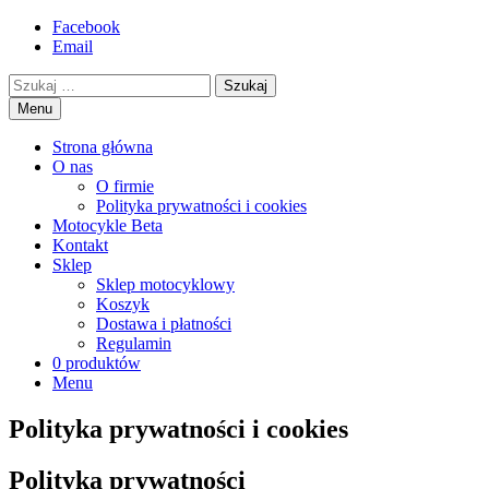
Przejdź
Facebook
motorex
akcesoria motocyklowe
to
Email
treści
Szukaj
Menu
Strona główna
O nas
O firmie
Polityka prywatności i cookies
Motocykle Beta
Kontakt
Sklep
Sklep motocyklowy
Koszyk
Dostawa i płatności
Regulamin
0 produktów
Menu
Polityka prywatności i cookies
Polityka prywatności