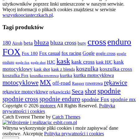
użytkowników poprzez linki umieszczone w naszym serwisie.
Więcej informacji o plikach cookies znajdziesz w serwisie
wszystkoociasteczkach.pl
.
Tagi produktów
cross
enduro
bluza
bluza cross
180
beta
buty
Airoh
FOX
fox racing
Fox casual
Gogle
Fox 180
gogle.cross
gogle
kask
kask cross
kask
HJC
kask HJC
enduro
gogle shot
gogle fox
koszulka
motocyklowy
koszulka cross
kask shot
kask z blendą
kurtka motocyklowa
koszulka Fox
kurtka
koszulka rowerowa
MX
rękawice
motocyklowe
off-road
rowerowa
Ranger
spodnie
shot
Seca
rękawice motocyklowe
rękawiczki
spodnie cross
spodnie enduro
spodnie Fox
spodnie mx
Copyright © 2026
motorex
All Rights Reserved.
Polityka
prywatności i cookies
Catch Everest Theme by
Catch Themes
Witryna wykorzystuje pliki cookies i może zapisywać dane
osobowe.
Akceptuję
Polityka prywatności i cookies