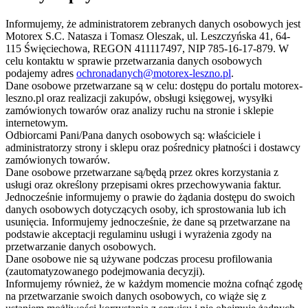
Informujemy, że administratorem zebranych danych osobowych jest
Motorex S.C. Natasza i Tomasz Oleszak, ul. Leszczyńska 41, 64-
115 Święciechowa, REGON 411117497, NIP 785-16-17-879. W
celu kontaktu w sprawie przetwarzania danych osobowych
podajemy adres
ochronadanych@motorex-leszno.pl
.
Dane osobowe przetwarzane są w celu: dostępu do portalu motorex-
leszno.pl oraz realizacji zakupów, obsługi księgowej, wysyłki
zamówionych towarów oraz analizy ruchu na stronie i sklepie
internetowym.
Odbiorcami Pani/Pana danych osobowych są: właściciele i
administratorzy strony i sklepu oraz pośrednicy płatności i dostawcy
zamówionych towarów.
Dane osobowe przetwarzane są/będą przez okres korzystania z
usługi oraz określony przepisami okres przechowywania faktur.
Jednocześnie informujemy o prawie do żądania dostępu do swoich
danych osobowych dotyczących osoby, ich sprostowania lub ich
usunięcia. Informujemy jednocześnie, że dane są przetwarzane na
podstawie akceptacji regulaminu usługi i wyrażenia zgody na
przetwarzanie danych osobowych.
Dane osobowe nie są używane podczas procesu profilowania
(zautomatyzowanego podejmowania decyzji).
Informujemy również, że w każdym momencie można cofnąć zgodę
na przetwarzanie swoich danych osobowych, co wiąże się z