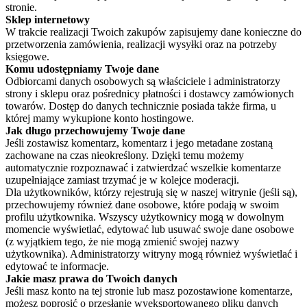
stronie.
Sklep internetowy
W trakcie realizacji Twoich zakupów zapisujemy dane konieczne do
przetworzenia zamówienia, realizacji wysyłki oraz na potrzeby
księgowe.
Komu udostępniamy Twoje dane
Odbiorcami danych osobowych są właściciele i administratorzy
strony i sklepu oraz pośrednicy płatności i dostawcy zamówionych
towarów. Dostęp do danych technicznie posiada także firma, u
której mamy wykupione konto hostingowe.
Jak długo przechowujemy Twoje dane
Jeśli zostawisz komentarz, komentarz i jego metadane zostaną
zachowane na czas nieokreślony. Dzięki temu możemy
automatycznie rozpoznawać i zatwierdzać wszelkie komentarze
uzupełniające zamiast trzymać je w kolejce moderacji.
Dla użytkowników, którzy rejestrują się w naszej witrynie (jeśli są),
przechowujemy również dane osobowe, które podają w swoim
profilu użytkownika. Wszyscy użytkownicy mogą w dowolnym
momencie wyświetlać, edytować lub usuwać swoje dane osobowe
(z wyjątkiem tego, że nie mogą zmienić swojej nazwy
użytkownika). Administratorzy witryny mogą również wyświetlać i
edytować te informacje.
Jakie masz prawa do Twoich danych
Jeśli masz konto na tej stronie lub masz pozostawione komentarze,
możesz poprosić o przesłanie wyeksportowanego pliku danych