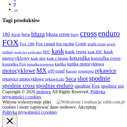
9
stronie
→
produktu
Tagi produktów
cross
enduro
bluza
bluza cross
180
beta
buty
Airoh
FOX
fox racing
Fox casual
Gogle
Fox 180
gogle.cross
gogle
kask
kask cross
kask
HJC
kask HJC
enduro
gogle shot
gogle fox
koszulka
motocyklowy
koszulka cross
kask shot
kask z blendą
kurtka motocyklowa
koszulka Fox
kurtka
koszulka rowerowa
MX
rękawice
motocyklowe
off-road
rowerowa
Ranger
spodnie
shot
Seca
rękawice motocyklowe
rękawiczki
spodnie cross
spodnie enduro
spodnie Fox
spodnie mx
Copyright © 2026
motorex
All Rights Reserved.
Polityka
prywatności i cookies
Witryna wykorzystuje pliki
cookies i może zapisywać dane osobowe.
Akceptuję
Polityka prywatności i cookies