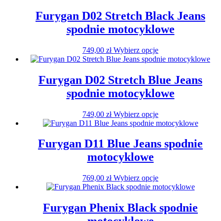
stronie
ma
produktu
wiele
Furygan D02 Stretch Black Jeans
wariantów.
spodnie motocyklowe
Opcje
można
wybrać
Ten
749,00
zł
Wybierz opcje
na
produkt
stronie
ma
produktu
wiele
Furygan D02 Stretch Blue Jeans
wariantów.
spodnie motocyklowe
Opcje
można
wybrać
Ten
749,00
zł
Wybierz opcje
na
produkt
stronie
ma
produktu
wiele
Furygan D11 Blue Jeans spodnie
wariantów.
motocyklowe
Opcje
można
wybrać
Ten
769,00
zł
Wybierz opcje
na
produkt
stronie
ma
produktu
wiele
Furygan Phenix Black spodnie
wariantów.