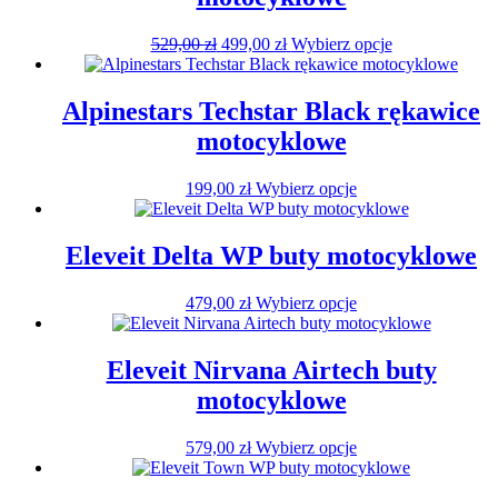
można
wybrać
Pierwotna
Aktualna
Ten
529,00
zł
499,00
zł
Wybierz opcje
na
cena
cena
produkt
stronie
wynosiła:
wynosi:
ma
produktu
529,00 zł.
499,00 zł.
wiele
Alpinestars Techstar Black rękawice
wariantów.
motocyklowe
Opcje
można
wybrać
Ten
199,00
zł
Wybierz opcje
na
produkt
stronie
ma
produktu
wiele
Eleveit Delta WP buty motocyklowe
wariantów.
Opcje
Ten
479,00
zł
Wybierz opcje
można
produkt
wybrać
ma
na
wiele
Eleveit Nirvana Airtech buty
stronie
wariantów.
produktu
motocyklowe
Opcje
można
wybrać
Ten
579,00
zł
Wybierz opcje
na
produkt
stronie
ma