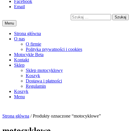
Przejdź
Facebook
motorex
akcesoria motocyklowe
to
Email
treści
Szukaj
Menu
Strona główna
O nas
O firmie
Polityka prywatności i cookies
Motocykle Beta
Kontakt
Sklep
Sklep motocyklowy
Koszyk
Dostawa i płatności
Regulamin
Menu
Strona główna
/ Produkty oznaczone “motocyklowe”
motocyklowe