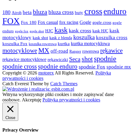
wybrać
na
cross
enduro
bluza
bluza cross
180
beta
buty
stronie
Airoh
produktu
FOX
fox racing
Fox casual
Gogle
Fox 180
gogle.cross
gogle
kask
kask cross
kask
HJC
kask HJC
enduro
gogle shot
gogle fox
koszulka
motocyklowy
koszulka cross
kask shot
kask z blendą
kurtka motocyklowa
koszulka Fox
kurtka
koszulka rowerowa
MX
rękawice
motocyklowe
off-road
rowerowa
Ranger
spodnie
shot
Seca
rękawice motocyklowe
rękawiczki
spodnie cross
spodnie enduro
spodnie Fox
spodnie mx
Copyright © 2026
motorex
All Rights Reserved.
Polityka
prywatności i cookies
Catch Everest Theme by
Catch Themes
Witryna wykorzystuje pliki cookies i może zapisywać dane
osobowe.
Akceptuję
Polityka prywatności i cookies
Close
Privacy Overview