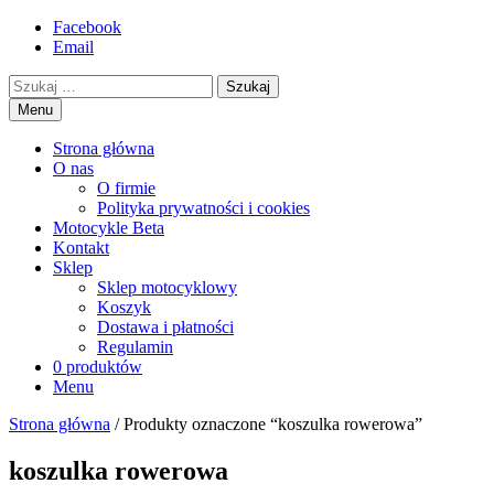
Przejdź
Facebook
motorex
akcesoria motocyklowe
to
Email
treści
Szukaj
Menu
Strona główna
O nas
O firmie
Polityka prywatności i cookies
Motocykle Beta
Kontakt
Sklep
Sklep motocyklowy
Koszyk
Dostawa i płatności
Regulamin
0 produktów
Menu
Strona główna
/ Produkty oznaczone “koszulka rowerowa”
koszulka rowerowa