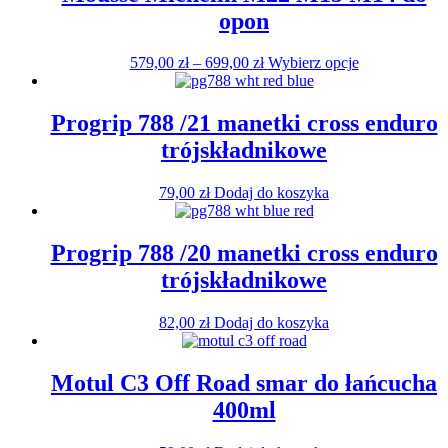
opon
Zakres
Ten
579,00
zł
–
699,00
zł
Wybierz opcje
cen:
produkt
od
ma
579,00 zł
wiele
Progrip 788 /21 manetki cross enduro
do
wariantów.
trójskładnikowe
699,00 zł
Opcje
można
wybrać
79,00
zł
Dodaj do koszyka
na
stronie
produktu
Progrip 788 /20 manetki cross enduro
trójskładnikowe
82,00
zł
Dodaj do koszyka
Motul C3 Off Road smar do łańcucha
400ml