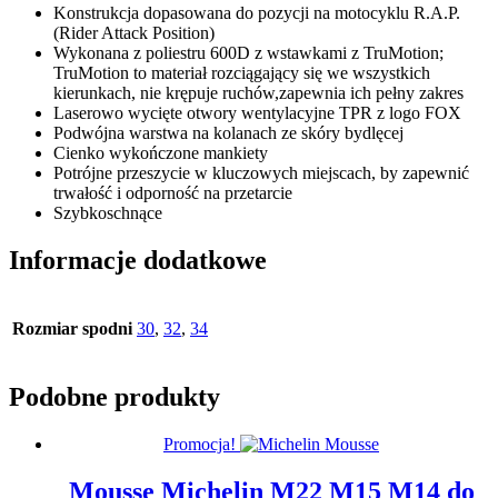
Konstrukcja dopasowana do pozycji na motocyklu R.A.P.
(Rider Attack Position)
Wykonana z poliestru 600D z wstawkami z TruMotion;
TruMotion to materiał rozciągający się we wszystkich
kierunkach, nie krępuje ruchów,zapewnia ich pełny zakres
Laserowo wycięte otwory wentylacyjne TPR z logo FOX
Podwójna warstwa na kolanach ze skóry bydlęcej
Cienko wykończone mankiety
Potrójne przeszycie w kluczowych miejscach, by zapewnić
trwałość i odporność na przetarcie
Szybkoschnące
Informacje dodatkowe
Rozmiar spodni
30
,
32
,
34
Podobne produkty
Promocja!
Mousse Michelin M22 M15 M14 do