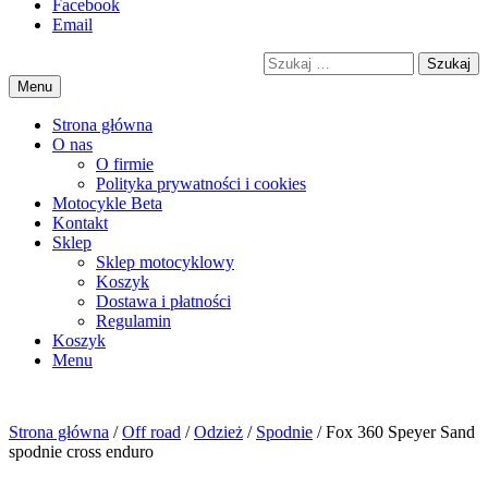
Przejdź
Facebook
motorex
akcesoria motocyklowe
to
Email
treści
Szukaj
Menu
Strona główna
O nas
O firmie
Polityka prywatności i cookies
Motocykle Beta
Kontakt
Sklep
Sklep motocyklowy
Koszyk
Dostawa i płatności
Regulamin
Menu
Strona główna
/
Off road
/
Odzież
/
Spodnie
/ Fox 360 Speyer Sand
spodnie cross enduro