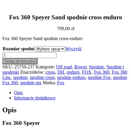
Fox 360 Speyer Sand spodnie cross enduro
799,00
zł
Fox 360 Speyer Sand spodnie cross enduro
Rozmiar spodni
Wyczyść
ilość
Fox
Dodaj do koszyka
360
SKU:
25759-237
Kategorie:
Off road
,
Rower
,
Spodnie
,
Spodnie i
Speyer
spodenki
Znaczników:
cross
,
DH
,
enduro
,
FOX
,
Fox 360
,
Fox 360
Sand
Linc
,
spodnie
,
spodnie cross
,
spodnie enduro
,
spodnie Fox
,
spodnie
spodnie
Fox 360
,
spodnie mx
Marka:
Fox
cross
enduro
Opis
Informacje dodatkowe
Opis
Fox 360 Speyer