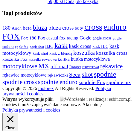
59,00
zł
Dodaj do koszyka
Tagi produktów
cross
enduro
bluza
bluza cross
180
beta
buty
Airoh
FOX
fox racing
Fox casual
Gogle
Fox 180
gogle.cross
gogle
kask
kask cross
kask
HJC
kask HJC
enduro
gogle shot
gogle fox
koszulka
motocyklowy
koszulka cross
kask shot
kask z blendą
kurtka motocyklowa
koszulka Fox
kurtka
koszulka rowerowa
MX
rękawice
motocyklowe
off-road
rowerowa
Ranger
spodnie
shot
Seca
rękawice motocyklowe
rękawiczki
spodnie cross
spodnie enduro
spodnie Fox
spodnie mx
Copyright © 2026
motorex
All Rights Reserved.
Polityka
prywatności i cookies
Witryna wykorzystuje pliki
cookies i może zapisywać dane osobowe.
Akceptuję
Polityka prywatności i cookies
Close