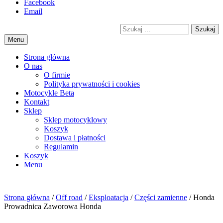
Przejdź
Facebook
motorex
akcesoria motocyklowe
to
Email
treści
Szukaj
Menu
Strona główna
O nas
O firmie
Polityka prywatności i cookies
Motocykle Beta
Kontakt
Sklep
Sklep motocyklowy
Koszyk
Dostawa i płatności
Regulamin
Menu
Strona główna
/
Off road
/
Eksploatacja
/
Części zamienne
/ Honda
Prowadnica Zaworowa Honda