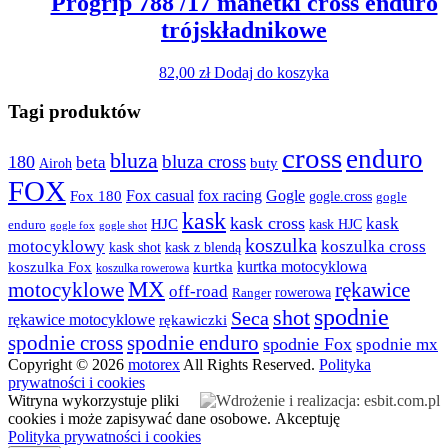
Progrip 788 /17 manetki cross enduro
do
wariantów.
trójskładnikowe
79,00 zł
Opcje
można
wybrać
82,00
zł
Dodaj do koszyka
na
stronie
Tagi produktów
produktu
cross
enduro
bluza
bluza cross
180
beta
buty
Airoh
FOX
fox racing
Fox casual
Gogle
Fox 180
gogle.cross
gogle
kask
kask cross
kask
HJC
kask HJC
enduro
gogle shot
gogle fox
koszulka
motocyklowy
koszulka cross
kask shot
kask z blendą
kurtka motocyklowa
koszulka Fox
kurtka
koszulka rowerowa
MX
rękawice
motocyklowe
off-road
rowerowa
Ranger
spodnie
shot
Seca
rękawice motocyklowe
rękawiczki
spodnie cross
spodnie enduro
spodnie Fox
spodnie mx
Copyright © 2026
motorex
All Rights Reserved.
Polityka
prywatności i cookies
Witryna wykorzystuje pliki
cookies i może zapisywać dane osobowe.
Akceptuję
Polityka prywatności i cookies