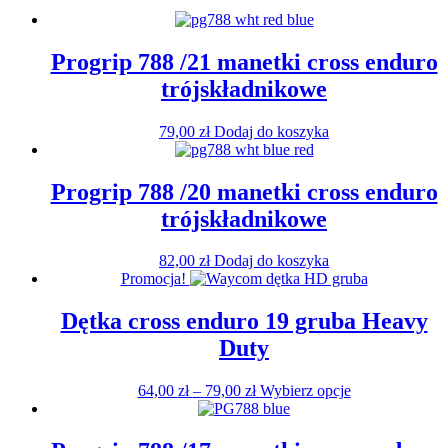
Progrip 788 /21 manetki cross enduro
trójskładnikowe
79,00
zł
Dodaj do koszyka
Progrip 788 /20 manetki cross enduro
trójskładnikowe
82,00
zł
Dodaj do koszyka
Promocja!
Dętka cross enduro 19 gruba Heavy
Duty
Zakres
Ten
64,00
zł
–
79,00
zł
Wybierz opcje
cen:
produkt
od
ma
64,00 zł
wiele