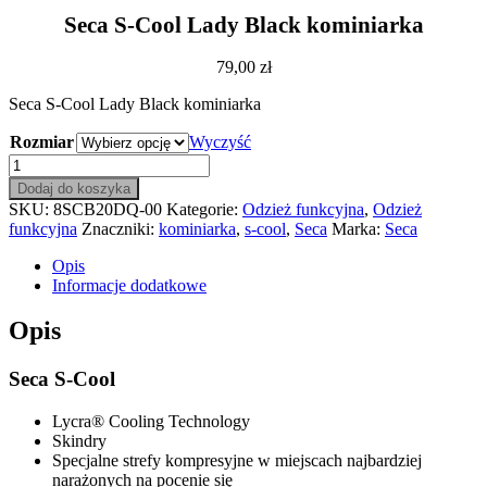
Seca S-Cool Lady Black kominiarka
79,00
zł
Seca S-Cool Lady Black kominiarka
Rozmiar
Wyczyść
ilość
Seca
Dodaj do koszyka
S-
SKU:
8SCB20DQ-00
Kategorie:
Odzież funkcyjna
,
Odzież
Cool
funkcyjna
Znaczniki:
kominiarka
,
s-cool
,
Seca
Marka:
Seca
Lady
Black
Opis
kominiarka
Informacje dodatkowe
Opis
Seca S-Cool
Lycra® Cooling Technology
Skindry
Specjalne strefy kompresyjne w miejscach najbardziej
narażonych na pocenie się