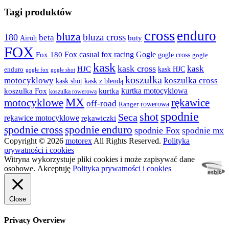
produkt
wybrać
ma
Tagi produktów
na
wiele
stronie
wariantów.
produktu
cross
enduro
bluza
bluza cross
180
beta
Opcje
buty
Airoh
można
FOX
fox racing
Fox casual
Gogle
Fox 180
gogle.cross
wybrać
gogle
na
kask
kask cross
kask
HJC
kask HJC
enduro
gogle shot
gogle fox
stronie
koszulka
motocyklowy
koszulka cross
kask shot
kask z blendą
produktu
kurtka motocyklowa
koszulka Fox
kurtka
koszulka rowerowa
MX
rękawice
motocyklowe
off-road
rowerowa
Ranger
spodnie
shot
Seca
rękawice motocyklowe
rękawiczki
spodnie cross
spodnie enduro
spodnie Fox
spodnie mx
Copyright © 2026
motorex
All Rights Reserved.
Polityka
prywatności i cookies
Witryna wykorzystuje pliki cookies i może zapisywać dane
osobowe.
Akceptuję
Polityka prywatności i cookies
Close
Privacy Overview