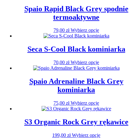
Spaio Rapid Black Grey spodnie
termoaktywne
Ten
79,00
zł
Wybierz opcje
produkt
ma
wiele
Seca S-Cool Black kominiarka
wariantów.
Opcje
Ten
70,00
zł
Wybierz opcje
można
produkt
wybrać
ma
na
wiele
Spaio Adrenaline Black Grey
stronie
wariantów.
produktu
kominiarka
Opcje
można
wybrać
Ten
75,00
zł
Wybierz opcje
na
produkt
stronie
ma
produktu
wiele
S3 Organic Rock Grey rękawice
wariantów.
Opcje
Ten
199,00
zł
Wybierz opcje
można