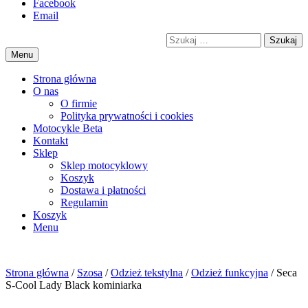
Przejdź
Facebook
motorex
akcesoria motocyklowe
to
Email
treści
Szukaj
Menu
Strona główna
O nas
O firmie
Polityka prywatności i cookies
Motocykle Beta
Kontakt
Sklep
Sklep motocyklowy
Koszyk
Dostawa i płatności
Regulamin
Menu
Strona główna
/
Szosa
/
Odzież tekstylna
/
Odzież funkcyjna
/ Seca
S-Cool Lady Black kominiarka