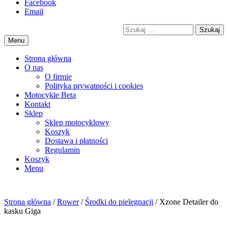
Przejdź
Facebook
motorex
akcesoria motocyklowe
to
Email
treści
Szukaj
Menu
Strona główna
O nas
O firmie
Polityka prywatności i cookies
Motocykle Beta
Kontakt
Sklep
Sklep motocyklowy
Koszyk
Dostawa i płatności
Regulamin
Menu
Strona główna
/
Rower
/
Środki do pielęgnacji
/ Xzone Detailer do
kasku Giga