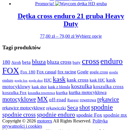
na
produkt
Promocja!
stronie
ma
produktu
wiele
Dętka cross enduro 21 gruba Heavy
wariantów.
Duty
Opcje
można
wybrać
Zakres
Ten
77,00
zł
–
79,00
zł
Wybierz opcje
na
cen:
produkt
stronie
od
ma
Tagi produktów
produktu
77,00 zł
wiele
do
wariantów.
cross
enduro
bluza
bluza cross
180
beta
79,00 zł
Opcje
buty
Airoh
można
FOX
fox racing
Fox casual
Gogle
Fox 180
gogle.cross
wybrać
gogle
na
kask
kask cross
kask
HJC
kask HJC
enduro
gogle shot
gogle fox
stronie
koszulka
motocyklowy
koszulka cross
kask shot
kask z blendą
produktu
kurtka motocyklowa
koszulka Fox
kurtka
koszulka rowerowa
MX
rękawice
motocyklowe
off-road
rowerowa
Ranger
spodnie
shot
Seca
rękawice motocyklowe
rękawiczki
spodnie cross
spodnie enduro
spodnie Fox
spodnie mx
Copyright © 2026
motorex
All Rights Reserved.
Polityka
prywatności i cookies