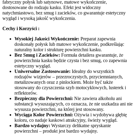
fabryczny połysk lub satynowe, matowe wykończenie,
dostosowane do rodzaju kasku. Efekt jest widoczny
natychmiastowo, bez smug i zacieków, co gwarantuje estetyczny
wygląd i wysoką jakość wykończenia.
Cechy i Korzyści :
Wysokiej Jakości Wykończenie:
Preparat zapewnia
doskonały połysk lub matowe wykończenie, podkreślając
naturalny kolor i strukturę powierzchni kasku.
Bez Smug i Zacieków:
Formuła detailera gwarantuje, że
powierzchnia kasku będzie czysta i bez smug, co zapewnia
estetyczny wygląd.
Uniwersalne Zastosowanie:
Idealny do wszystkich
rodzajów wizjerów – przezroczystych, przyciemnianych,
metalizowanych oraz z pinlockiem. Może być także
stosowany do czyszczenia szyb motocyklowych, lusterek i
reflektorów.
Bezpieczny dla Powierzchni:
Nie zawiera alkoholu ani
substancji wysuszających, co oznacza, że nie uszkadza ani nie
wysusza powierzchni, na której jest stosowany.
Wyciąga Kolor Powierzchni:
Ożywia i wydobywa głębię
koloru, co nadaje kaskowi atrakcyjny, świeży wygląd.
Bardzo wydajny:
Wystarczy delikatne spryskanie
powierzchni – produkt jest bardzo wydajny.