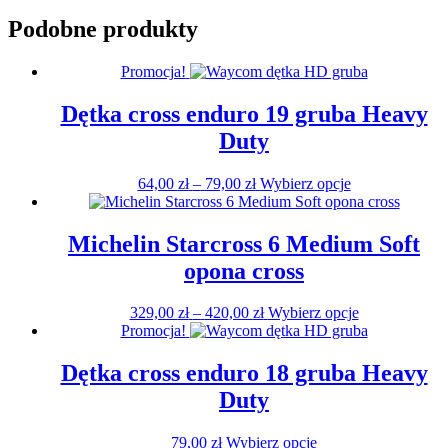
Podobne produkty
Promocja!
Dętka cross enduro 19 gruba Heavy
Duty
Zakres
Ten
64,00
zł
–
79,00
zł
Wybierz opcje
cen:
produkt
od
ma
64,00 zł
wiele
Michelin Starcross 6 Medium Soft
do
wariantów.
opona cross
79,00 zł
Opcje
można
wybrać
Zakres
Ten
329,00
zł
–
420,00
zł
Wybierz opcje
na
cen:
produkt
Promocja!
stronie
od
ma
produktu
329,00 zł
wiele
Dętka cross enduro 18 gruba Heavy
do
wariantów.
Duty
420,00 zł
Opcje
można
wybrać
Ten
79,00
zł
Wybierz opcje