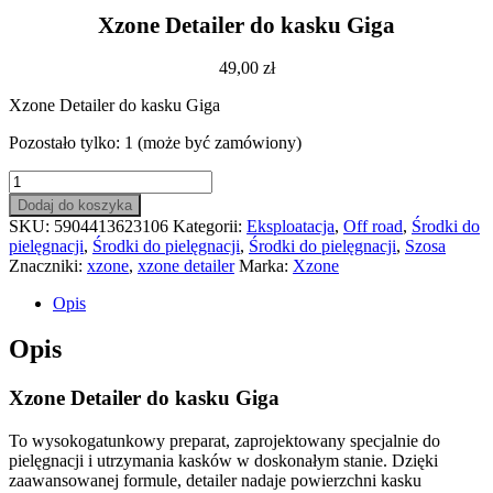
Xzone Detailer do kasku Giga
49,00
zł
Xzone Detailer do kasku Giga
Pozostało tylko: 1 (może być zamówiony)
ilość
Xzone
Dodaj do koszyka
Detailer
SKU:
5904413623106
Kategorii:
Eksploatacja
,
Off road
,
Środki do
do
pielęgnacji
,
Środki do pielęgnacji
,
Środki do pielęgnacji
,
Szosa
kasku
Znaczniki:
xzone
,
xzone detailer
Marka:
Xzone
Giga
Opis
Opis
Xzone Detailer do kasku Giga
To wysokogatunkowy preparat, zaprojektowany specjalnie do
pielęgnacji i utrzymania kasków w doskonałym stanie. Dzięki
zaawansowanej formule, detailer nadaje powierzchni kasku