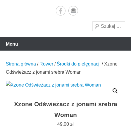
akcesoria motocyklowe
motorex
to
treści
Szukaj
Menu
Strona główna
/
Rower
/
Środki do pielęgnacji
/ Xzone
Odświeżacz z jonami srebra Woman
Xzone Odświeżacz z jonami srebra
Woman
49,00
zł