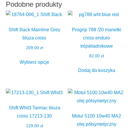
Podobne produkty
Shift 3lack Mainline Grey
Progrip 788 /20 manetki
bluza cross
cross enduro
trójskładnikowe
209,00
zł
82,00
zł
Ten
Wybierz opcje
produkt
Dodaj do koszyka
ma
wiele
wariantów.
Opcje
można
Shift Whit3 Tarmac bluza
wybrać
cross 17213-130
Motul 5100 10w40 MA2
na
olej półsyntetyczny
129,00
zł
stronie