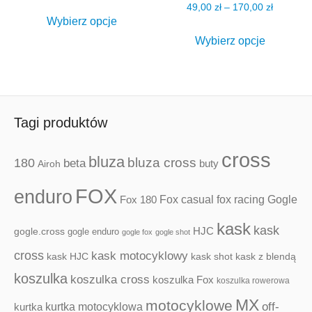
Zakres
49,00
zł
–
170,00
zł
Ten
produktu
Wybierz opcje
cen:
produkt
Ten
od
Wybierz opcje
ma
produkt
49,00 zł
wiele
ma
do
wariantów.
wiele
170,00 z
Opcje
wariantów
Tagi produktów
można
Opcje
wybrać
można
cross
bluza
180
bluza cross
beta
Airoh
buty
na
wybrać
stronie
na
FOX
enduro
Fox casual
fox racing
Fox 180
Gogle
produktu
stronie
produktu
kask
kask
HJC
gogle.cross
gogle enduro
gogle fox
gogle shot
cross
kask motocyklowy
kask HJC
kask shot
kask z blendą
koszulka
koszulka cross
koszulka Fox
koszulka rowerowa
MX
motocyklowe
kurtka motocyklowa
off-
kurtka