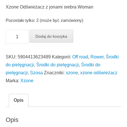
Xzone Odświeżacz z jonami srebra Woman
Pozostało tylko: 2 (może być zamówiony)
ilość
Dodaj do koszyka
Xzone
Odświeżacz
SKU:
5904413623489
Kategorii:
Off road
,
Rower
,
Środki
z
do pielęgnacji
,
Środki do pielęgnacji
,
Środki do
jonami
pielęgnacji
,
Szosa
Znaczniki:
xzone
,
xzone odświeżacz
srebra
Marka:
Xzone
Woman
Opis
Opis