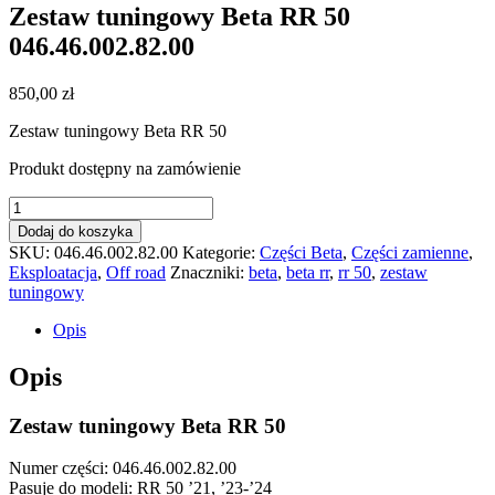
Zestaw tuningowy Beta RR 50
046.46.002.82.00
850,00
zł
Zestaw tuningowy Beta RR 50
Produkt dostępny na zamówienie
ilość
Zestaw
Dodaj do koszyka
tuningowy
SKU:
046.46.002.82.00
Kategorie:
Części Beta
,
Części zamienne
,
Beta
Eksploatacja
,
Off road
Znaczniki:
beta
,
beta rr
,
rr 50
,
zestaw
RR
tuningowy
50
046.46.002.82.00
Opis
Opis
Zestaw tuningowy Beta RR 50
Numer części: 046.46.002.82.00
Pasuje do modeli: RR 50 ’21, ’23-’24