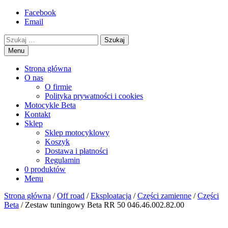
Przejdź
Facebook
motorex
akcesoria motocyklowe
to
Email
treści
Szukaj
Menu
Strona główna
O nas
O firmie
Polityka prywatności i cookies
Motocykle Beta
Kontakt
Sklep
Sklep motocyklowy
Koszyk
Dostawa i płatności
Regulamin
0 produktów
Menu
Strona główna
/
Off road
/
Eksploatacja
/
Części zamienne
/
Części
Beta
/ Zestaw tuningowy Beta RR 50 046.46.002.82.00