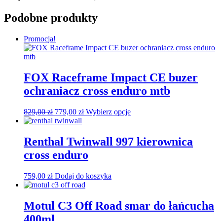
Podobne produkty
Promocja!
FOX Raceframe Impact CE buzer
ochraniacz cross enduro mtb
Pierwotna
Aktualna
Ten
829,00
zł
779,00
zł
Wybierz opcje
cena
cena
produkt
wynosiła:
wynosi:
ma
829,00 zł.
779,00 zł.
wiele
Renthal Twinwall 997 kierownica
wariantów.
cross enduro
Opcje
można
wybrać
759,00
zł
Dodaj do koszyka
na
stronie
produktu
Motul C3 Off Road smar do łańcucha
400ml