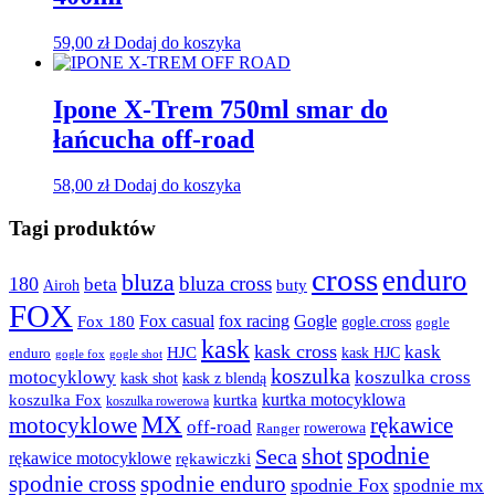
59,00
zł
Dodaj do koszyka
Ipone X-Trem 750ml smar do
łańcucha off-road
58,00
zł
Dodaj do koszyka
Tagi produktów
cross
enduro
bluza
bluza cross
180
beta
buty
Airoh
FOX
fox racing
Fox casual
Gogle
Fox 180
gogle.cross
gogle
kask
kask cross
kask
HJC
kask HJC
enduro
gogle shot
gogle fox
koszulka
motocyklowy
koszulka cross
kask shot
kask z blendą
kurtka motocyklowa
koszulka Fox
kurtka
koszulka rowerowa
MX
rękawice
motocyklowe
off-road
rowerowa
Ranger
spodnie
shot
Seca
rękawice motocyklowe
rękawiczki
spodnie cross
spodnie enduro
spodnie Fox
spodnie mx