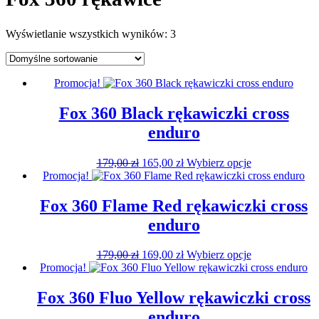
Wyświetlanie wszystkich wyników: 3
Promocja!
Fox 360 Black rękawiczki cross
enduro
Pierwotna
Aktualna
Ten
179,00
zł
165,00
zł
Wybierz opcje
cena
cena
produkt
Promocja!
wynosiła:
wynosi:
ma
179,00 zł.
165,00 zł.
wiele
Fox 360 Flame Red rękawiczki cross
wariantów.
enduro
Opcje
można
wybrać
Pierwotna
Aktualna
Ten
179,00
zł
169,00
zł
Wybierz opcje
na
cena
cena
produkt
Promocja!
stronie
wynosiła:
wynosi:
ma
produktu
179,00 zł.
169,00 zł.
wiele
Fox 360 Fluo Yellow rękawiczki cross
wariantów.
enduro
Opcje