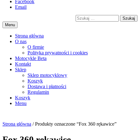
Przejdź
Facebook
motorex
akcesoria motocyklowe
to
Email
treści
Szukaj
Menu
Strona główna
O nas
O firmie
Polityka prywatności i cookies
Motocykle Beta
Kontakt
Sklep
Sklep motocyklowy
Koszyk
Dostawa i płatności
Regulamin
Menu
Strona główna
/ Produkty oznaczone “Fox 360 rękawice”
Fox 360 rękawice