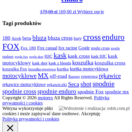
można
wybrać
Pierwotna
Aktualna
Ten
179,00
zł
169,00
zł
Wybierz opcje
na
cena
cena
produkt
stronie
wynosiła:
wynosi:
ma
Tagi produktów
produktu
179,00 zł.
169,00 zł.
wiele
wariantów.
cross
enduro
bluza
bluza cross
180
beta
Opcje
buty
Airoh
można
FOX
fox racing
Fox casual
Gogle
Fox 180
gogle.cross
wybrać
gogle
na
kask
kask cross
kask
HJC
kask HJC
enduro
gogle shot
gogle fox
stronie
koszulka
motocyklowy
koszulka cross
kask shot
kask z blendą
produktu
kurtka motocyklowa
koszulka Fox
kurtka
koszulka rowerowa
MX
rękawice
motocyklowe
off-road
rowerowa
Ranger
spodnie
shot
Seca
rękawice motocyklowe
rękawiczki
spodnie cross
spodnie enduro
spodnie Fox
spodnie mx
Copyright © 2026
motorex
All Rights Reserved.
Polityka
prywatności i cookies
Witryna wykorzystuje pliki
cookies i może zapisywać dane osobowe.
Akceptuję
Polityka prywatności i cookies