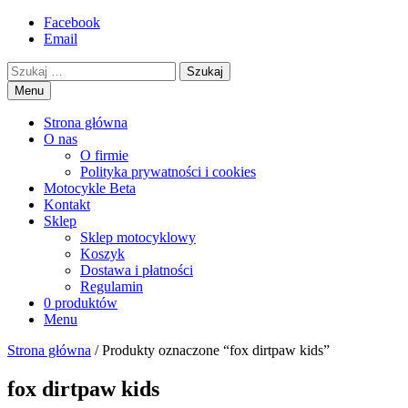
Przejdź
Facebook
motorex
akcesoria motocyklowe
to
Email
treści
Szukaj
Menu
Strona główna
O nas
O firmie
Polityka prywatności i cookies
Motocykle Beta
Kontakt
Sklep
Sklep motocyklowy
Koszyk
Dostawa i płatności
Regulamin
0 produktów
Menu
Strona główna
/ Produkty oznaczone “fox dirtpaw kids”
fox dirtpaw kids