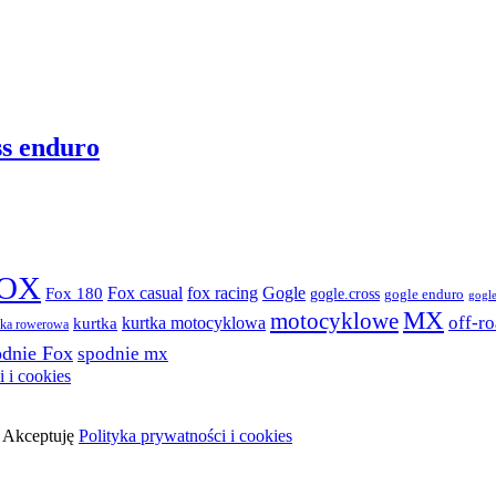
ss enduro
OX
fox racing
Fox casual
Gogle
Fox 180
gogle.cross
gogle enduro
gogle
MX
motocyklowe
kurtka motocyklowa
off-r
kurtka
lka rowerowa
odnie Fox
spodnie mx
 i cookies
.
Akceptuję
Polityka prywatności i cookies