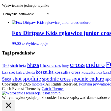
Wyświetlanie jednego wyniku
Fox Dirtpaw Kids rękawice junior cro
Ten
99,00
zł
Wybierz opcje
produkt
ma
Tagi produktów
wiele
wariantów.
cross
F
enduro
bluza
bluza cross
180
beta
Opcje
buty
Airoh
można
koszulka
koszulka cross
kask shot
koszulka Fox
kask z blendą
koszu
wybrać
spodnie
shot
spodnie cross
spodnie enduro
Seca
sp
na
stronie
Copyright © 2026
motorex
All Rights Reserved.
Polityka prywatności
produktu
Catch Everest Theme by
Catch Themes
Witryna wykorzystuje pliki cookies i może zapisywać dane osobowe