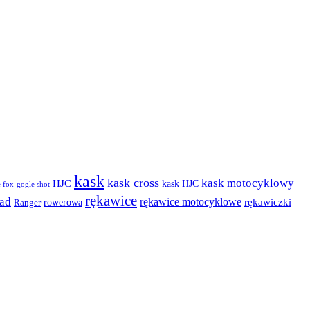
kask
kask cross
kask motocyklowy
HJC
kask HJC
gogle shot
 fox
rękawice
oad
rękawice motocyklowe
rękawiczki
rowerowa
Ranger