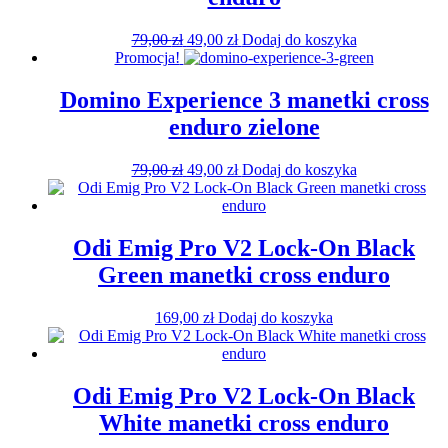
Pierwotna
Aktualna
79,00
zł
49,00
zł
Dodaj do koszyka
cena
cena
Promocja!
wynosiła:
wynosi:
79,00 zł.
49,00 zł.
Domino Experience 3 manetki cross
enduro zielone
Pierwotna
Aktualna
79,00
zł
49,00
zł
Dodaj do koszyka
cena
cena
wynosiła:
wynosi:
79,00 zł.
49,00 zł.
Odi Emig Pro V2 Lock-On Black
Green manetki cross enduro
169,00
zł
Dodaj do koszyka
Odi Emig Pro V2 Lock-On Black
White manetki cross enduro