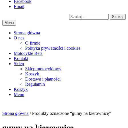
Przejdź
Facebook
motorex
akcesoria motocyklowe
to
Email
treści
Szukaj
Menu
Strona główna
O nas
O firmie
Polityka prywatności i cookies
Motocykle Beta
Kontakt
Sklep
Sklep motocyklowy
Koszyk
Dostawa i płatności
Regulamin
Menu
Strona główna
/ Produkty oznaczone “gumy na kierownicę”
gumy na kierownicę