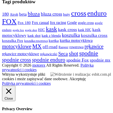
Tagi produktów
cross
enduro
bluza
bluza cross
180
beta
buty
Airoh
FOX
fox racing
Fox casual
Gogle
Fox 180
gogle.cross
gogle
kask
kask cross
kask
HJC
kask HJC
enduro
gogle shot
gogle fox
koszulka
motocyklowy
koszulka cross
kask shot
kask z blendą
kurtka motocyklowa
koszulka Fox
kurtka
koszulka rowerowa
MX
rękawice
motocyklowe
off-road
rowerowa
Ranger
spodnie
shot
Seca
rękawice motocyklowe
rękawiczki
spodnie cross
spodnie enduro
spodnie Fox
spodnie mx
Copyright © 2026
motorex
All Rights Reserved.
Polityka
prywatności i cookies
Witryna wykorzystuje pliki
cookies i może zapisywać dane osobowe.
Akceptuję
Polityka prywatności i cookies
Close
Privacy Overview