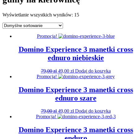
Wyświetlanie wszystkich wyników: 15
Promocja!
Domino Experience 3 manetki cross
ednuro niebieskie
Pierwotna
Aktualna
79,00
zł
49,00
zł
Dodaj do koszyka
cena
cena
Promocja!
wynosiła:
wynosi:
79,00 zł.
49,00 zł.
Domino Experience 3 manetki cross
ednuro szare
Pierwotna
Aktualna
79,00
zł
49,00
zł
Dodaj do koszyka
cena
cena
Promocja!
wynosiła:
wynosi:
79,00 zł.
49,00 zł.
Domino Experience 3 manetki cross
enduro