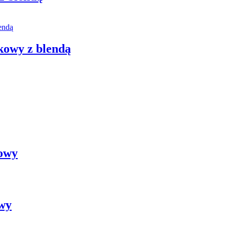
kowy z blendą
kowy
owy