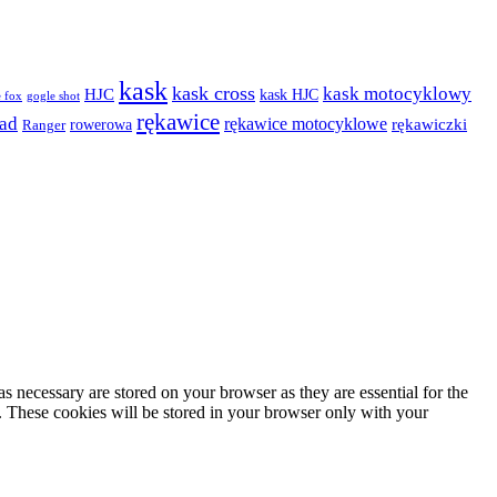
kask
kask cross
kask motocyklowy
HJC
kask HJC
gogle shot
 fox
rękawice
oad
rękawice motocyklowe
rękawiczki
rowerowa
Ranger
s necessary are stored on your browser as they are essential for the
e. These cookies will be stored in your browser only with your