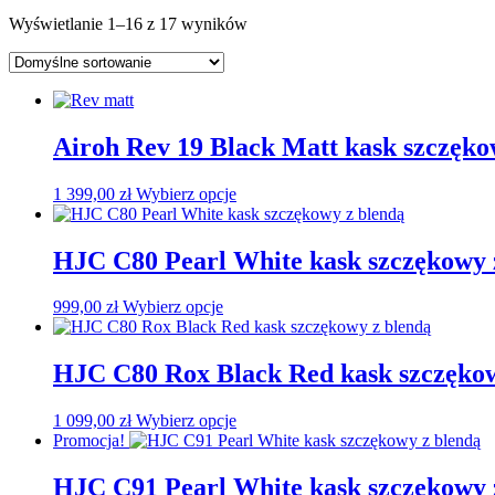
Wyświetlanie 1–16 z 17 wyników
Airoh Rev 19 Black Matt kask szczęk
Ten
1 399,00
zł
Wybierz opcje
produkt
ma
wiele
HJC C80 Pearl White kask szczękowy 
wariantów.
Opcje
Ten
999,00
zł
Wybierz opcje
można
produkt
wybrać
ma
na
wiele
HJC C80 Rox Black Red kask szczękow
stronie
wariantów.
produktu
Opcje
Ten
1 099,00
zł
Wybierz opcje
można
produkt
Promocja!
wybrać
ma
na
wiele
HJC C91 Pearl White kask szczękowy 
stronie