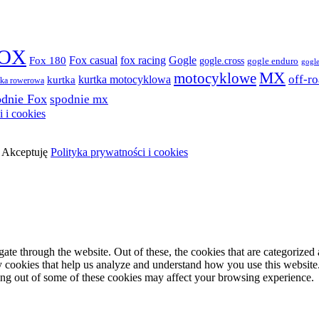
OX
fox racing
Fox casual
Gogle
Fox 180
gogle.cross
gogle enduro
gogle
MX
motocyklowe
kurtka motocyklowa
off-r
kurtka
lka rowerowa
odnie Fox
spodnie mx
 i cookies
.
Akceptuję
Polityka prywatności i cookies
e through the website. Out of these, the cookies that are categorized a
rty cookies that help us analyze and understand how you use this websit
ting out of some of these cookies may affect your browsing experience.