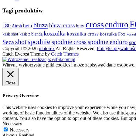
produktu
Opcje
Tagi produktów
można
wybrać
na
cross
F
enduro
bluza
bluza cross
180
beta
buty
stronie
Airoh
produktu
koszulka
koszulka cross
kask shot
koszulka Fox
kask z blendą
koszu
spodnie
shot
spodnie cross
spodnie enduro
Seca
sp
Copyright © 2026
motorex
All Rights Reserved.
Polityka prywatności
Catch Everest Theme by
Catch Themes
Witryna wykorzystuje pliki cookies i może zapisywać dane osobowe
Close
Privacy Overview
This website uses cookies to improve your experience while you navigat
working of basic functionalities of the website. We also use third-pa
consent. You also have the option to opt-out of these cookies. But op
Necessary
Necessary
Always Enabled