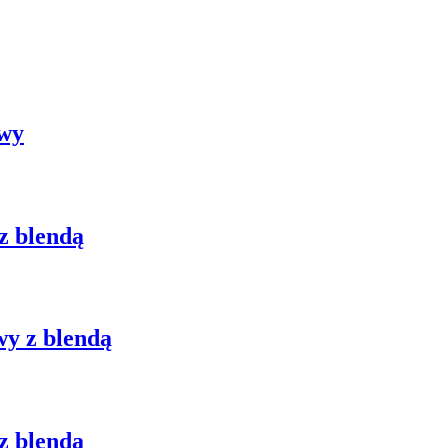
owy
z blendą
y z blendą
z blendą