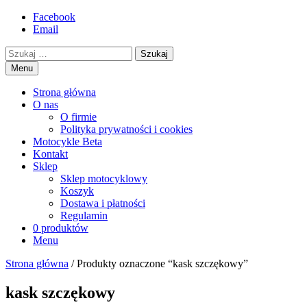
Przejdź
Facebook
motorex
akcesoria motocyklowe
to
Email
treści
Szukaj
Menu
Strona główna
O nas
O firmie
Polityka prywatności i cookies
Motocykle Beta
Kontakt
Sklep
Sklep motocyklowy
Koszyk
Dostawa i płatności
Regulamin
0 produktów
Menu
Strona główna
/ Produkty oznaczone “kask szczękowy”
kask szczękowy