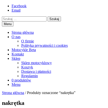
Przejdź
Facebook
motorex
akcesoria motocyklowe
to
Email
treści
Szukaj
Menu
Strona główna
O nas
O firmie
Polityka prywatności i cookies
Motocykle Beta
Kontakt
Sklep
Sklep motocyklowy
Koszyk
Dostawa i płatności
Regulamin
0 produktów
Menu
Strona główna
/ Produkty oznaczone “nakrętka”
nakrętka