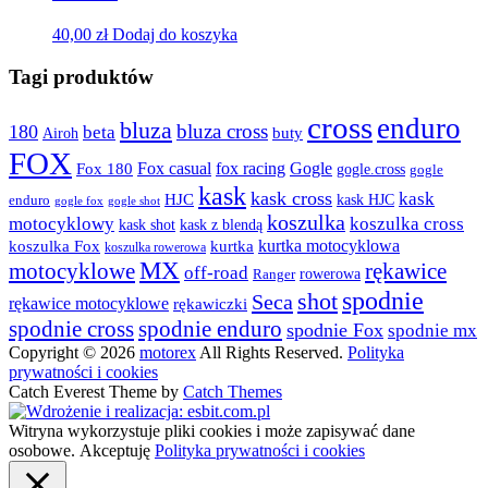
40,00
zł
Dodaj do koszyka
Tagi produktów
cross
enduro
bluza
bluza cross
180
beta
buty
Airoh
FOX
fox racing
Fox casual
Gogle
Fox 180
gogle.cross
gogle
kask
kask cross
kask
HJC
kask HJC
enduro
gogle shot
gogle fox
koszulka
motocyklowy
koszulka cross
kask shot
kask z blendą
kurtka motocyklowa
koszulka Fox
kurtka
koszulka rowerowa
MX
rękawice
motocyklowe
off-road
rowerowa
Ranger
spodnie
shot
Seca
rękawice motocyklowe
rękawiczki
spodnie cross
spodnie enduro
spodnie Fox
spodnie mx
Copyright © 2026
motorex
All Rights Reserved.
Polityka
prywatności i cookies
Catch Everest Theme by
Catch Themes
Witryna wykorzystuje pliki cookies i może zapisywać dane
osobowe.
Akceptuję
Polityka prywatności i cookies