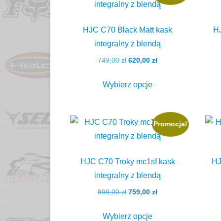
HJC C70 Black Matt kask
H
integralny z blendą
Pierwotna
Aktualna
749,00
zł
620,00
zł
cena
cena
Ten
wynosiła:
wynosi:
Wybierz opcje
produkt
749,00 zł.
620,00 zł.
ma
wiele
Promocja!
wariantów.
Opcje
można
HJC C70 Troky mc1sf kask
HJ
wybrać
integralny z blendą
na
Pierwotna
Aktualna
899,00
zł
759,00
zł
stronie
cena
cena
Ten
produktu
wynosiła:
wynosi:
Wybierz opcje