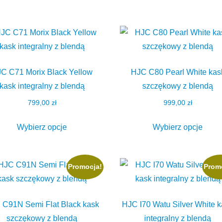
produkt
produ
899,00 zł.
849,00 zł.
749,00 zł.
699,
ma
ma
wiele
wiele
wariantów.
waria
Opcje
Opcj
można
możn
C C71 Morix Black Yellow
HJC C80 Pearl White kas
wybrać
wybr
kask integralny z blendą
szczękowy z blendą
na
na
799,00
zł
999,00
zł
stronie
stron
Ten
Ten
produktu
produ
Wybierz opcje
Wybierz opcje
produkt
produ
ma
ma
wiele
wiele
Promocja!
Prom
wariantów.
waria
Opcje
Opcj
można
możn
 C91N Semi Flat Black kask
HJC I70 Watu Silver White 
wybrać
wybr
szczękowy z blendą
integralny z blendą