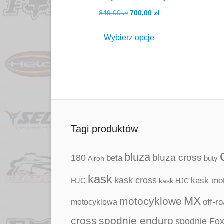
na
Pierwotna
Aktualna
849,00
zł
700,00
zł
stronie
cena
cena
Ten
produktu
wynosiła:
wynosi:
Wybierz opcje
produkt
849,00 zł.
700,00 zł.
ma
wiele
wariantów.
Opcje
można
wybrać
Tagi produktów
na
stronie
bluza
180
bluza cross
beta
Airoh
buty
produktu
kask
kask cross
kask mo
HJC
kask HJC
MX
motocyklowe
motocyklowa
off-r
cross
spodnie enduro
spodnie Fo