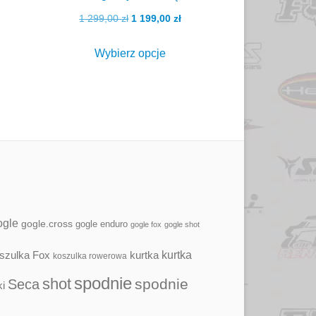
na
ualna
Pierwotna
Aktualna
1 299,00
zł
1 199,00
zł
ie
stronie
a
cena
cena
Ten
ktu
produktu
osi:
wynosiła:
wynosi:
Wybierz opcje
kt
produkt
,00 zł.
1
1
ma
299,00 zł.
199,00 zł.
wiele
ntów.
wariantów.
e
Opcje
a
można
ać
wybrać
na
ie
stronie
ogle
gogle.cross
gogle enduro
gogle fox
gogle shot
ktu
produktu
kurtka
szulka Fox
kurtka
koszulka rowerowa
spodnie
shot
spodnie
Seca
i