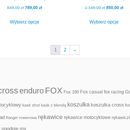
na
na
Pierwotna
Aktualna
Pierwotna
Akt
849,00
zł
789,00
zł
1 149,00
zł
850,00
zł
stronie
stron
cena
cena
cena
cen
Ten
Ten
produktu
produ
wynosiła:
wynosi:
wynosiła:
wyn
Wybierz opcje
Wybierz opcje
produkt
produ
849,00 zł.
789,00 zł.
1
850
ma
ma
149,00 zł.
wiele
wiele
wariantów.
waria
1
2
→
Opcje
Opcj
można
możn
wybrać
wybr
na
na
cross
FOX
enduro
stronie
stron
Fox casual
fox racing
Fox 180
G
produktu
produ
koszulka
tocyklowy
koszulka cross
ko
kask shot
kask z blendą
rękawice
oad
rękawice motocyklowe
rękawiczk
rowerowa
Ranger
x
spodnie mx