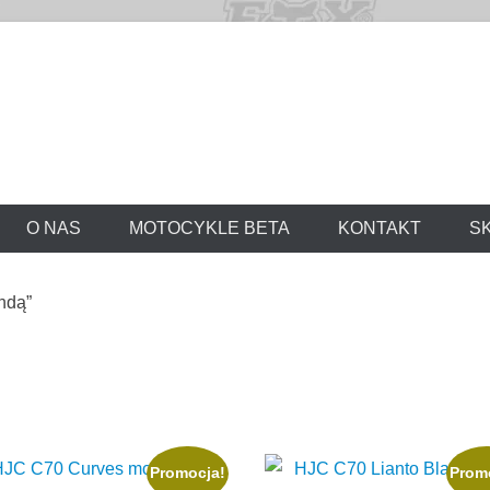
O NAS
MOTOCYKLE BETA
KONTAKT
S
ndą”
Promocja!
Prom