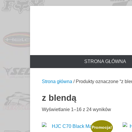
Przejdź
to
akcesoria motocyklowe
motorex
treści
STRONA GŁÓWNA
Strona główna
/ Produkty oznaczone “z ble
z blendą
Wyświetlanie 1–16 z 24 wyników
Promocja!