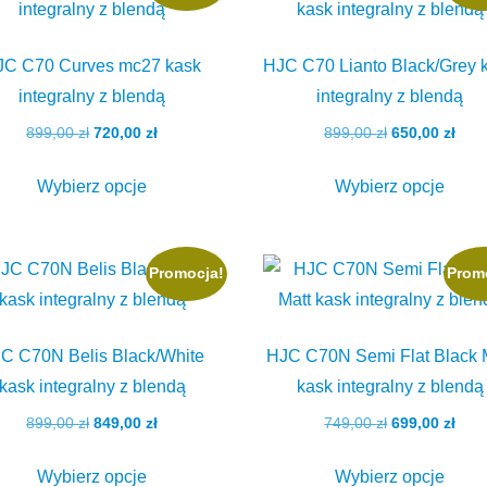
JC C70 Curves mc27 kask
HJC C70 Lianto Black/Grey 
integralny z blendą
integralny z blendą
Pierwotna
Aktualna
Pierwotna
Aktu
899,00
zł
720,00
zł
899,00
zł
650,00
zł
cena
cena
cena
cen
Ten
Ten
wynosiła:
wynosi:
wynosiła:
wyno
Wybierz opcje
Wybierz opcje
produkt
produ
899,00 zł.
720,00 zł.
899,00 zł.
650,
ma
ma
wiele
wiele
Promocja!
Prom
wariantów.
waria
Opcje
Opcj
można
możn
C C70N Belis Black/White
HJC C70N Semi Flat Black 
wybrać
wybr
kask integralny z blendą
kask integralny z blendą
na
na
Pierwotna
Aktualna
Pierwotna
Aktu
899,00
zł
849,00
zł
749,00
zł
699,00
zł
stronie
stron
cena
cena
cena
cen
Ten
Ten
produktu
produ
wynosiła:
wynosi:
wynosiła:
wyno
Wybierz opcje
Wybierz opcje